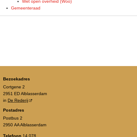
Wet open overheid (Woo)
Gemeenteraad
Bezoekadres
Cortgene 2
2951 ED Alblasserdam
in
De Rederij
Postadres
Postbus 2
2950 AA Alblasserdam
Telefoon
14 078