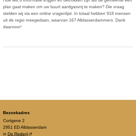
Hoe wilt u informatie krijgen en betrokken zijn als de gemeente een
plan gaat maken om uw buurt aardgasvrij te maken? Die vraag
stelden wij via een online vragenlijst. In totaal hebben 918 mensen
uit de regio meegedaan, waarvan 167 Alblasserdammers. Dank
daarvoor!
Bezoekadres
Cortgene 2
2951 ED Alblasserdam
in
De Rederij