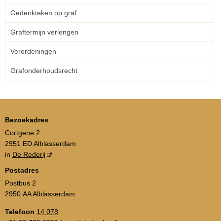
Gedenkteken op graf
Graftermijn verlengen
Verordeningen
Grafonderhoudsrecht
Bezoekadres
Cortgene 2
2951 ED Alblasserdam
in
De Rederij
Postadres
Postbus 2
2950 AA Alblasserdam
Telefoon
14 078