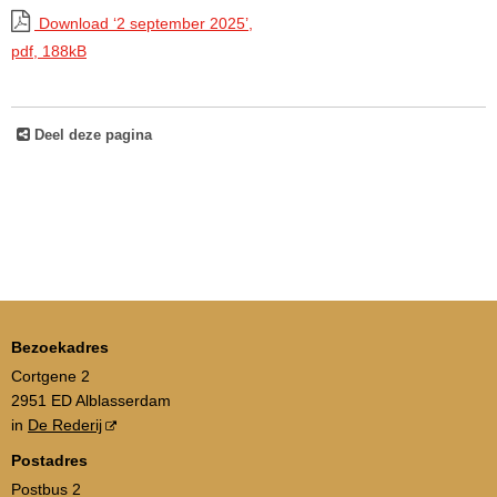
Download ‘2 september 2025’,
pdf
, 188kB
Deel deze pagina
Bezoekadres
Cortgene 2
2951 ED Alblasserdam
in
De Rederij
Postadres
Postbus 2