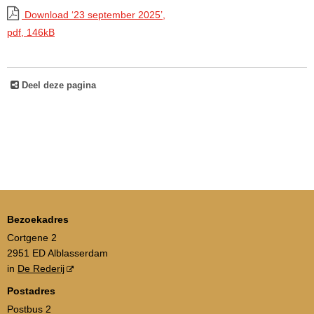
Download ‘23 september 2025’,
pdf
, 146kB
Deel deze pagina
Bezoekadres
Cortgene 2
2951 ED Alblasserdam
in
De Rederij
Postadres
Postbus 2