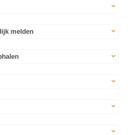
lijk melden
phalen