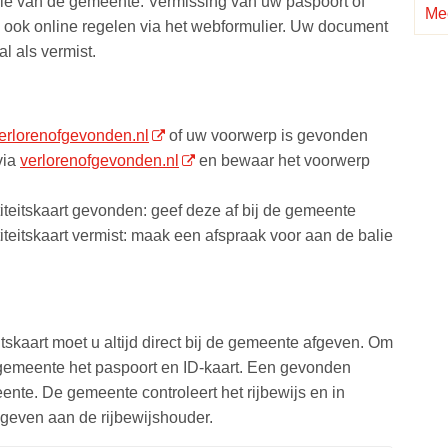
lie van de gemeente. Vermissing van uw paspoort of
Mee
u ook online regelen via het webformulier. Uw document
al als vermist.
erlorenofgevonden.nl
of uw voorwerp is gevonden
via
verlorenofgevonden.nl
en bewaar het voorwerp
iteitskaart gevonden: geef deze af bij de gemeente
iteitskaart vermist: maak een afspraak voor aan de balie
tskaart moet u altijd direct bij de gemeente afgeven. Om
 gemeente het paspoort en ID-kaart. Een gevonden
meente. De gemeente controleert het rijbewijs en in
ggeven aan de rijbewijshouder.