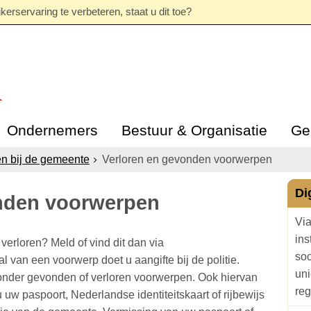
erservaring te verbeteren, staat u dit toe?
Ondernemers
Bestuur & Organisatie
Ge
n bij de gemeente
Verloren en gevonden voorwerpen
Di
nden voorwerpen
Via
ins
erloren? Meld of vind dit dan via
soo
stal van een voorwerp doet u aangifte bij de politie.
un
onder gevonden of verloren voorwerpen. Ook hiervan
reg
 u uw paspoort, Nederlandse identiteitskaart of rijbewijs