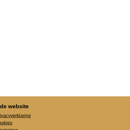
 de website
ivacyverklaring
ookies