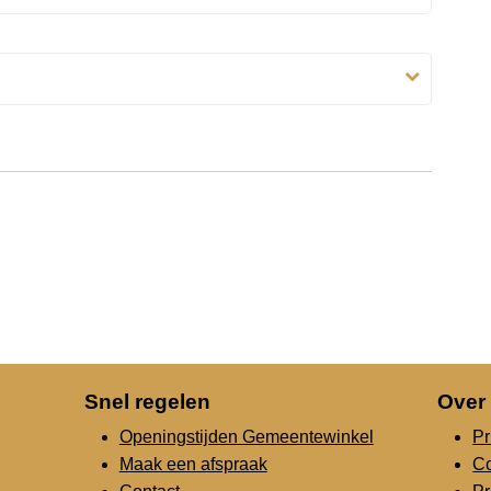
Snel regelen
Over
Openingstijden Gemeentewinkel
Pr
Maak een afspraak
C