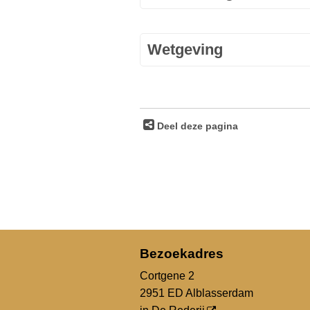
Wetgeving
Deel deze pagina
Bezoekadres
Cortgene 2
2951 ED Alblasserdam