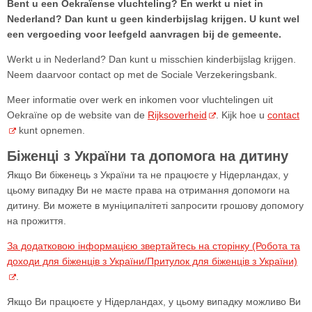
Bent u een Oekraïense vluchteling? En werkt u niet in
Nederland? Dan kunt u geen kinderbijslag krijgen. U kunt wel
een vergoeding voor leefgeld aanvragen bij de gemeente.
Werkt u in Nederland? Dan kunt u misschien kinderbijslag krijgen.
Neem daarvoor contact op met de Sociale Verzekeringsbank.
Meer informatie over werk en inkomen voor vluchtelingen uit
Oekraïne op de website van de
Rijksoverheid
. Kijk hoe u
contact
kunt opnemen.
Біженці з України та допомога на дитину
Якщо Ви біженець з України та не працюєте у Нідерландах, у
цьому випадку Ви не маєте права на отримання допомоги на
дитину. Ви можете в муніципалітеті запросити грошову допомогу
на прожиття.
За додатковою інформацією звертайтесь на сторінку (Робота та
доходи для біженців з України/Притулок для біженців з України)
.
Якщо Ви працюєте у Нідерландах, у цьому випадку можливо Ви