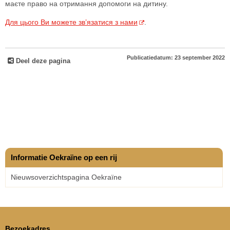
маєте право на отримання допомоги на дитину.
Для цього Ви можете зв’язатися з нами
.
Publicatiedatum: 23 september 2022
Deel deze pagina
Informatie Oekraïne op een rij
Nieuwsoverzichtspagina Oekraïne
Bezoekadres