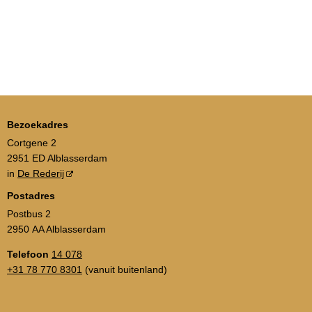
Bezoekadres
Cortgene 2
2951 ED Alblasserdam
in
De Rederij
Postadres
Postbus 2
2950 AA Alblasserdam
Telefoon
14 078
+31 78 770 8301
(vanuit buitenland)