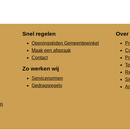
Snel regelen
Over
Openingstijden Gemeentewinkel
Pr
Maak een afspraak
C
Contact
Pr
To
Zo werken wij
Re
Servicenormen
S
Gedragsregels
Ar
d)