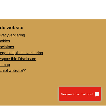
 de website
ivacyverklaring
ookies
oclaimer
egankelijkheidsverklaring
sponsible Disclosure
itemap
chief website