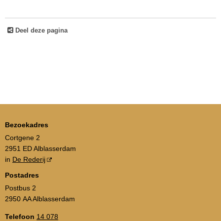
Deel deze pagina
Bezoekadres
Cortgene 2
2951 ED Alblasserdam
in
De Rederij
Postadres
Postbus 2
2950 AA Alblasserdam
Telefoon
14 078