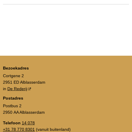
Bezoekadres
Cortgene 2
2951 ED Alblasserdam
in
De Rederij
Postadres
Postbus 2
2950 AA Alblasserdam
Telefoon
14 078
+31 78 770 8301
(vanuit buitenland)