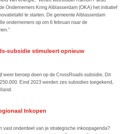
 de Ondernemers Kring Alblasserdam (OKA) het initiatief
ovatietafel te starten. De gemeente Alblasserdam
 alle ondernemers op om 6 februari naar de
men."
s-subsidie stimuleert opnieuw
ijf weer beroep doen op de CrossRoads-subsidie. Dit
€250.000. Eind 2023 werden zes subsidies toegekend,
lland.
egionaal Inkopen
n vast onderdeel van je strategische inkoopagenda?