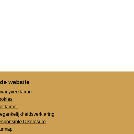
 de website
ivacyverklaring
ookies
oclaimer
egankelijkheidsverklaring
sponsible Disclosure
itemap