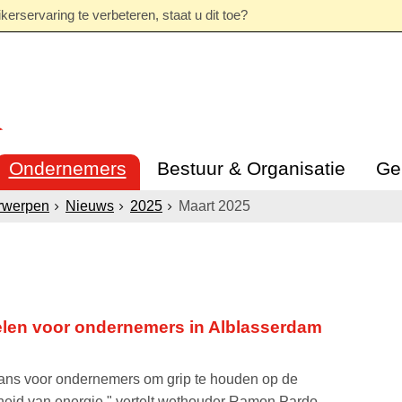
erservaring te verbeteren, staat u dit toe?
Ondernemers
Bestuur & Organisatie
Ge
rwerpen
Nieuws
2025
Maart 2025
elen voor ondernemers in Alblasserdam
kans voor ondernemers om grip te houden op de
heid van energie," vertelt wethouder Ramon Pardo