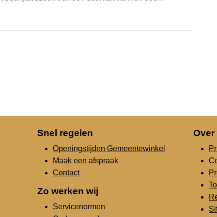
Snel regelen
Over
Openingstijden Gemeentewinkel
Pr
Maak een afspraak
C
Contact
Pr
To
Zo werken wij
Re
Servicenormen
S