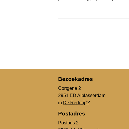
Bezoekadres
Cortgene 2
2951 ED Alblasserdam
in
De Rederij
Postadres
Postbus 2