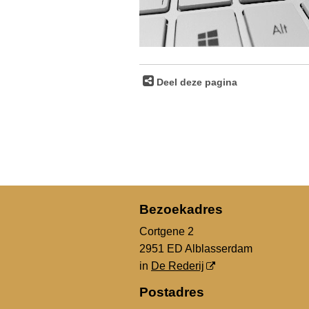
Deel deze pagina
Bezoekadres
Cortgene 2
2951 ED Alblasserdam
in
De Rederij
Postadres