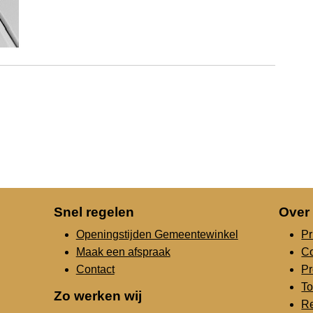
Snel regelen
Over
Openingstijden Gemeentewinkel
Pr
Maak een afspraak
C
Contact
Pr
To
Zo werken wij
Re