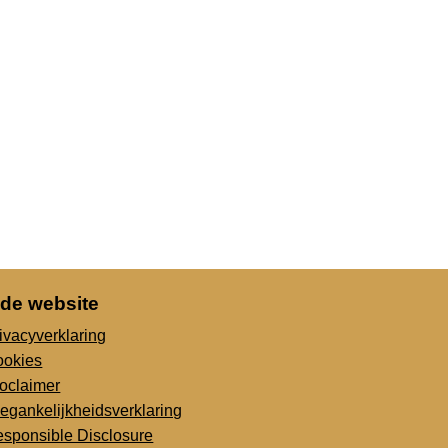
 de website
ivacyverklaring
ookies
oclaimer
egankelijkheidsverklaring
sponsible Disclosure