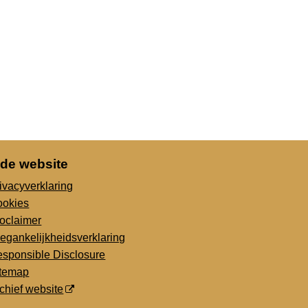
 de website
ivacyverklaring
ookies
oclaimer
egankelijkheidsverklaring
sponsible Disclosure
itemap
chief website