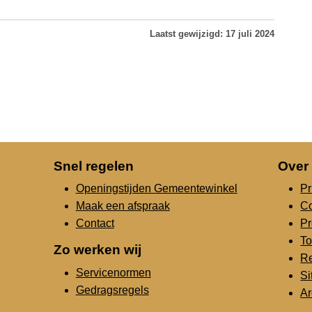
Laatst gewijzigd: 17 juli 2024
Snel regelen
Over
Openingstijden Gemeentewinkel
Pr
Maak een afspraak
C
Contact
Pr
To
Zo werken wij
Re
Servicenormen
S
Gedragsregels
Ar