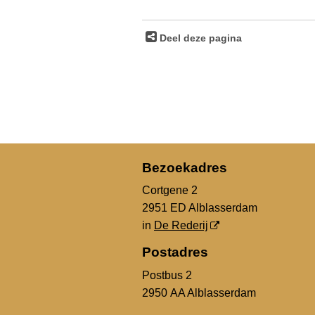
Deel deze pagina
Bezoekadres
Cortgene 2
2951 ED Alblasserdam
in
De Rederij
Postadres
Postbus 2
2950 AA Alblasserdam