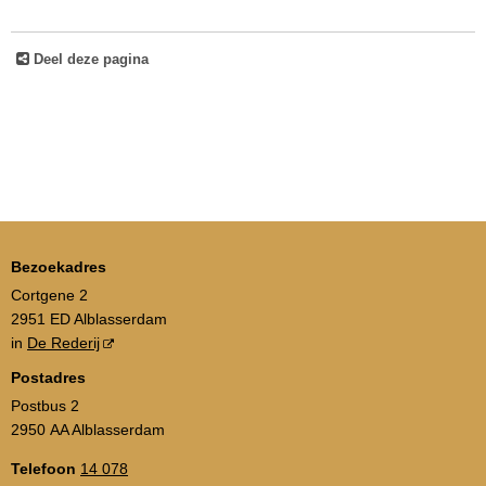
Deel deze pagina
Bezoekadres
Cortgene 2
2951 ED Alblasserdam
in
De Rederij
Postadres
Postbus 2
2950 AA Alblasserdam
Telefoon
14 078