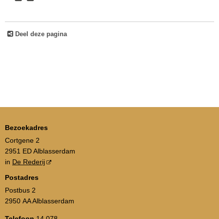
Deel deze pagina
Bezoekadres
Cortgene 2
2951 ED Alblasserdam
in
De Rederij
Postadres
Postbus 2
2950 AA Alblasserdam
Telefoon
14 078