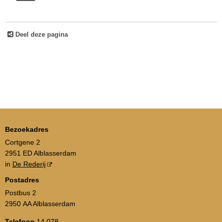
Deel deze pagina
Bezoekadres
Cortgene 2
2951 ED Alblasserdam
in
De Rederij
Postadres
Postbus 2
2950 AA Alblasserdam
Telefoon
14 078