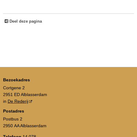
Deel deze pagina
Bezoekadres
Cortgene 2
2951 ED Alblasserdam
in
De Rederij
Postadres
Postbus 2
2950 AA Alblasserdam
Telefoon
14 078