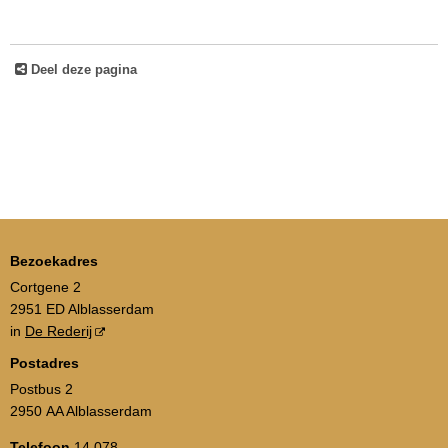
Deel deze pagina
Bezoekadres
Cortgene 2
2951 ED Alblasserdam
in
De Rederij
Postadres
Postbus 2
2950 AA Alblasserdam
Telefoon
14 078