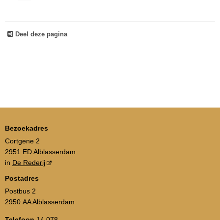
Deel deze pagina
Bezoekadres
Cortgene 2
2951 ED Alblasserdam
in
De Rederij
Postadres
Postbus 2
2950 AA Alblasserdam
Telefoon
14 078