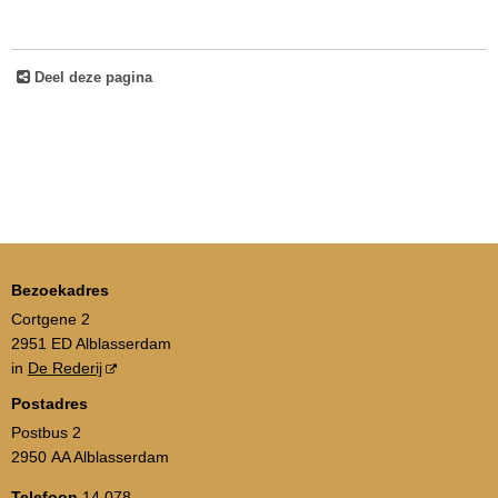
Deel deze pagina
Bezoekadres
Cortgene 2
2951 ED Alblasserdam
in
De Rederij
Postadres
Postbus 2
2950 AA Alblasserdam
Telefoon
14 078