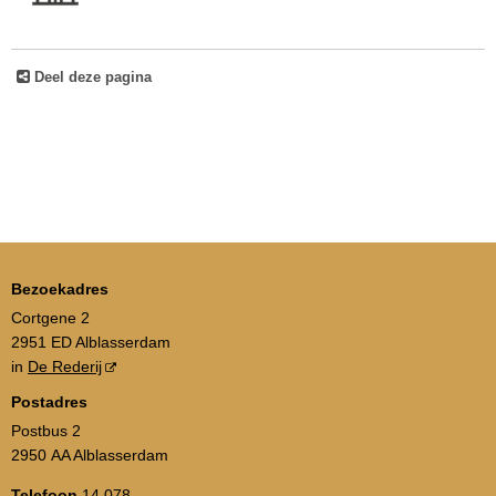
Deel deze pagina
Bezoekadres
Cortgene 2
2951 ED Alblasserdam
in
De Rederij
Postadres
Postbus 2
2950 AA Alblasserdam
Telefoon
14 078