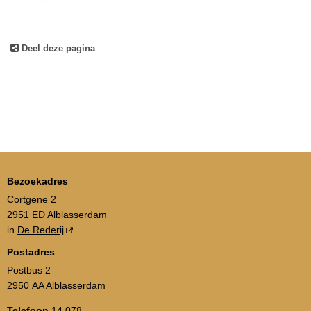
Deel deze pagina
Bezoekadres
Cortgene 2
2951 ED Alblasserdam
in
De Rederij
Postadres
Postbus 2
2950 AA Alblasserdam
Telefoon
14 078