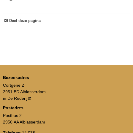
Deel deze pagina
Bezoekadres
Cortgene 2
2951 ED Alblasserdam
in
De Rederij
Postadres
Postbus 2
2950 AA Alblasserdam
Telefoon
14 078