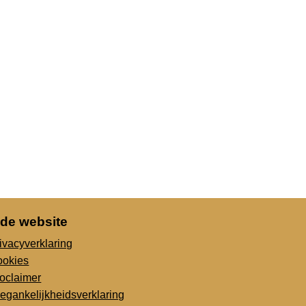
 de website
ivacyverklaring
ookies
oclaimer
egankelijkheidsverklaring