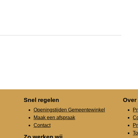
Snel regelen
Over
Openingstijden Gemeentewinkel
Pr
Maak een afspraak
C
Contact
Pr
To
Zo werken wij