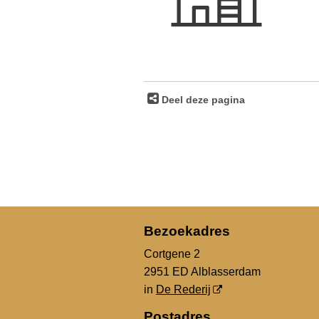
Deel deze pagina
Bezoekadres
Cortgene 2
2951 ED Alblasserdam
in
De Rederij
Postadres