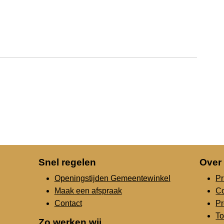
Snel regelen
Over
Openingstijden Gemeentewinkel
Pr
Maak een afspraak
C
Contact
Pr
To
Zo werken wij