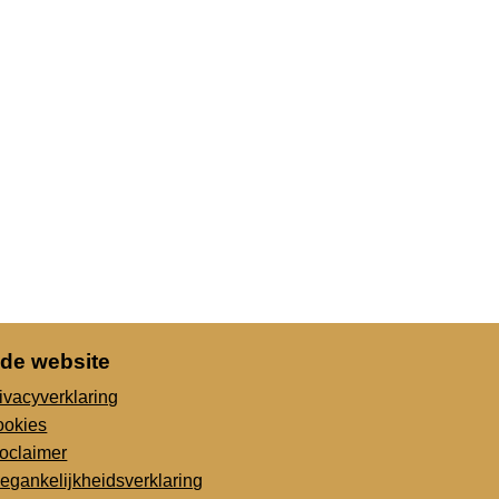
 de website
ivacyverklaring
ookies
oclaimer
egankelijkheidsverklaring