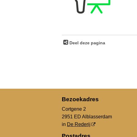
Deel deze pagina
Bezoekadres
Cortgene 2
2951 ED Alblasserdam
in
De Rederij
Postadres