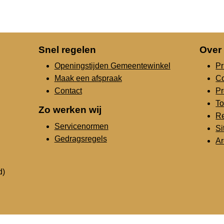
Snel regelen
Over
Openingstijden Gemeentewinkel
Pr
Maak een afspraak
C
Contact
Pr
To
Zo werken wij
Re
Servicenormen
S
Gedragsregels
Ar
d)