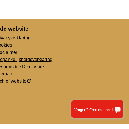
 de website
ivacyverklaring
ookies
oclaimer
egankelijkheidsverklaring
sponsible Disclosure
itemap
chief website