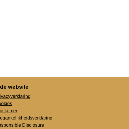
 de website
ivacyverklaring
ookies
oclaimer
egankelijkheidsverklaring
sponsible Disclosure