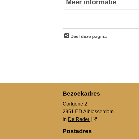
Meer informatie
Deel deze pagina
Bezoekadres
Cortgene 2
2951 ED Alblasserdam
in
De Rederij
Postadres