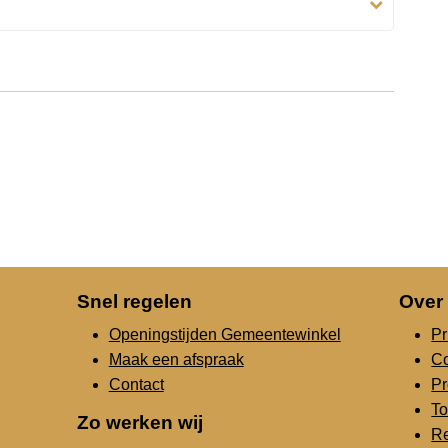
Snel regelen
Over
Openingstijden Gemeentewinkel
Pr
Maak een afspraak
C
Contact
Pr
To
Zo werken wij
Re