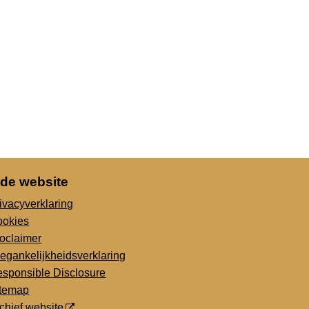
 de website
ivacyverklaring
ookies
oclaimer
egankelijkheidsverklaring
sponsible Disclosure
itemap
chief website