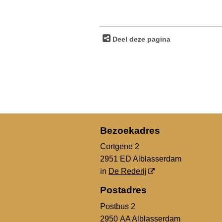
Deel deze pagina
Bezoekadres
Cortgene 2
2951 ED Alblasserdam
in
De Rederij
Postadres
Postbus 2
2950 AA Alblasserdam