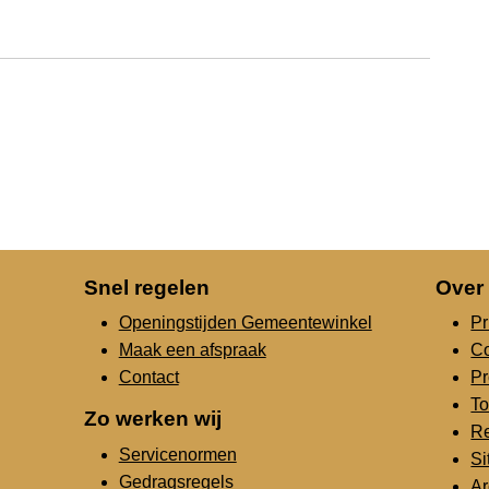
Snel regelen
Over
Openingstijden Gemeentewinkel
Pr
Maak een afspraak
C
Contact
Pr
To
Zo werken wij
Re
Servicenormen
S
Gedragsregels
Ar