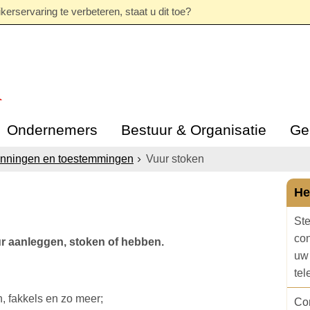
erservaring te verbeteren, staat u dit toe?
Ondernemers
Bestuur & Organisatie
Ge
nningen en toestemmingen
Vuur stoken
He
Ste
con
r aanleggen, stoken of hebben.
uw 
te
, fakkels en zo meer;
Con