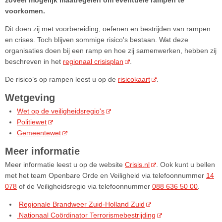
zoveel mogelijk maatregelen om eventuele rampen te
voorkomen.
Dit doen zij met voorbereiding, oefenen en bestrijden van rampen
en crises. Toch blijven sommige risico's bestaan. Wat deze
organisaties doen bij een ramp en hoe zij samenwerken, hebben zij
beschreven in het
regionaal crisisplan
.
De risico’s op rampen leest u op de
risicokaart
.
Wetgeving
Wet op de veiligheidsregio's
Politiewet
Gemeentewet
Meer informatie
Meer informatie leest u op de website
Crisis.nl
. Ook kunt u bellen
met het team Openbare Orde en Veiligheid via telefoonnummer
14
078
of de Veiligheidsregio via telefoonnummer
088 636 50 00
.
Regionale Brandweer Zuid-Holland Zuid
Nationaal Coördinator Terrorismebestrijding