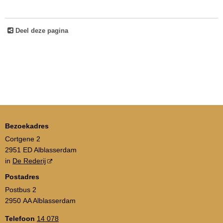
Deel deze pagina
Bezoekadres
Cortgene 2
2951 ED Alblasserdam
in
De Rederij
Postadres
Postbus 2
2950 AA Alblasserdam
Telefoon
14 078