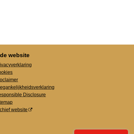
 de website
ivacyverklaring
ookies
oclaimer
egankelijkheidsverklaring
sponsible Disclosure
itemap
chief website