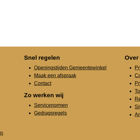
Snel regelen
Over
Openingstijden Gemeentewinkel
Pr
Maak een afspraak
C
Contact
Pr
To
Zo werken wij
Re
Servicenormen
S
Gedragsregels
Ar
d)