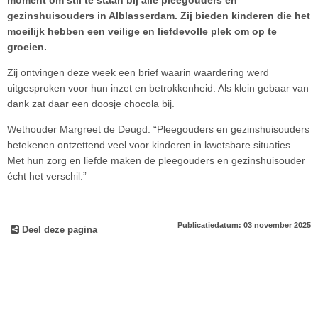
moment om stil te staan bij alle pleegouders en
gezinshuisouders in Alblasserdam. Zij bieden kinderen die het
moeilijk hebben een veilige en liefdevolle plek om op te
groeien.
Zij ontvingen deze week een brief waarin waardering werd
uitgesproken voor hun inzet en betrokkenheid. Als klein gebaar van
dank zat daar een doosje chocola bij.
Wethouder Margreet de Deugd: “Pleegouders en gezinshuisouders
betekenen ontzettend veel voor kinderen in kwetsbare situaties.
Met hun zorg en liefde maken de pleegouders en gezinshuisouder
écht het verschil.”
Publicatiedatum: 03 november 2025
Deel deze pagina