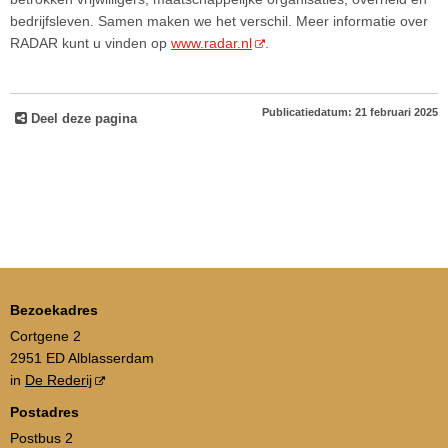
bedrijfsleven. Samen maken we het verschil. Meer informatie over
RADAR kunt u vinden op
www.radar.nl
.
Publicatiedatum: 21 februari 2025
Deel deze pagina
Bezoekadres
Cortgene 2
2951 ED Alblasserdam
in
De Rederij
Postadres
Postbus 2