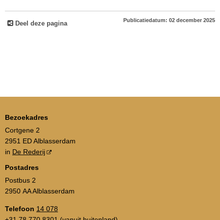
Publicatiedatum: 02 december 2025
Deel deze pagina
Bezoekadres
Cortgene 2
2951 ED Alblasserdam
in
De Rederij
Postadres
Postbus 2
2950 AA Alblasserdam
Telefoon
14 078
+31 78 770 8301
(vanuit buitenland)