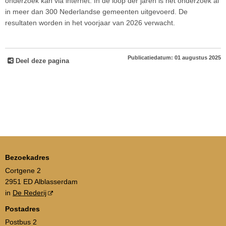
onderzoek kan via internet. In de loop der jaren is het onderzoek al
in meer dan 300 Nederlandse gemeenten uitgevoerd. De
resultaten worden in het voorjaar van 2026 verwacht.
Publicatiedatum: 01 augustus 2025
Deel deze pagina
Bezoekadres
Cortgene 2
2951 ED Alblasserdam
in
De Rederij
Postadres
Postbus 2