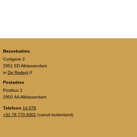
Bezoekadres
Cortgene 2
2951 ED Alblasserdam
in
De Rederij
Postadres
Postbus 2
2950 AA Alblasserdam
Telefoon
14 078
+31 78 770 8301
(vanuit buitenland)