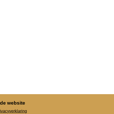
 de website
ivacyverklaring