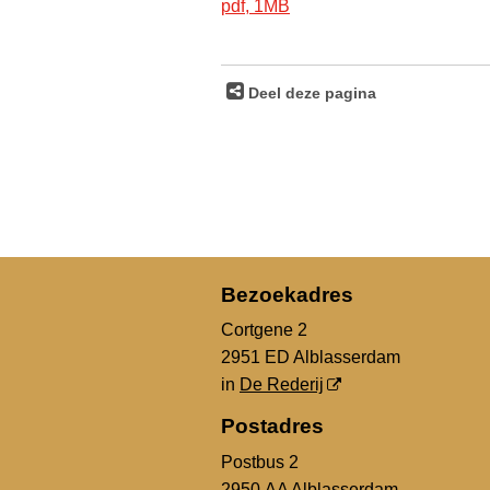
pdf
, 1MB
Deel deze pagina
Bezoekadres
Cortgene 2
2951 ED Alblasserdam
in
De Rederij
Postadres
Postbus 2
2950 AA Alblasserdam