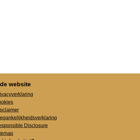
 de website
ivacyverklaring
ookies
oclaimer
egankelijkheidsverklaring
sponsible Disclosure
itemap