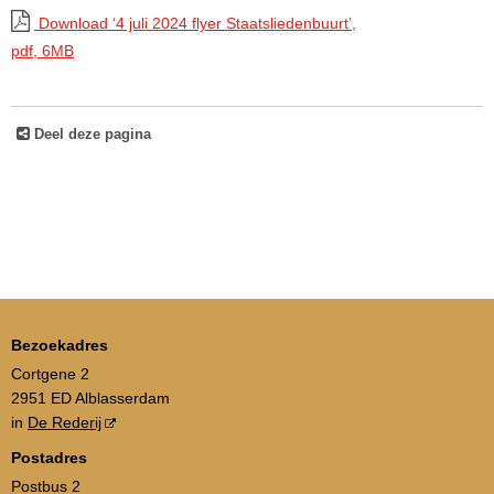
Download ‘4 juli 2024 flyer Staatsliedenbuurt’,
pdf
, 6MB
Deel deze pagina
Bezoekadres
Cortgene 2
2951 ED Alblasserdam
in
De Rederij
Postadres
Postbus 2