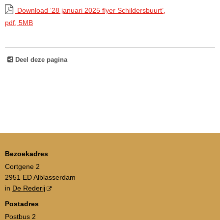
Download ‘28 januari 2025 flyer Schildersbuurt’,
pdf
, 5MB
Deel deze pagina
Bezoekadres
Cortgene 2
2951 ED Alblasserdam
in
De Rederij
Postadres
Postbus 2