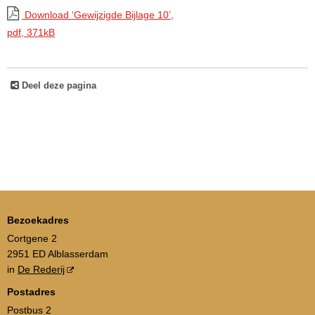
Download ‘Gewijzigde Bijlage 10’,
pdf
, 371kB
Deel deze pagina
Bezoekadres
Cortgene 2
2951 ED Alblasserdam
in
De Rederij
Postadres
Postbus 2