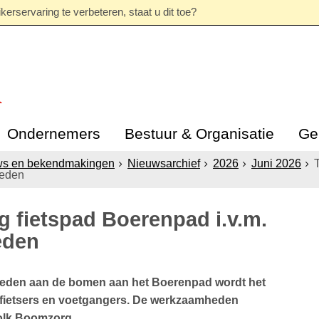
erservaring te verbeteren, staat u dit toe?
Ondernemers
Bestuur & Organisatie
Ge
ws en bekendmakingen
Nieuwsarchief
2026
Juni 2026
T
heden
ing fietspad Boerenpad i.v.m.
eden
eden aan de bomen aan het Boerenpad wordt het
or fietsers en voetgangers. De werkzaamheden
olk Boomzorg.