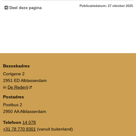
Publicatiedatum: 27 oktober 2025
Deel deze pagina
Bezoekadres
Cortgene 2
2951 ED Alblasserdam
in
De Rederij
Postadres
Postbus 2
2950 AA Alblasserdam
Telefoon
14 078
+31 78 770 8301
(vanuit buitenland)