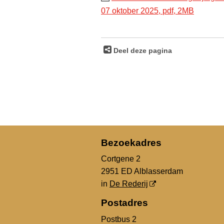
07 oktober 2025,
pdf
, 2MB
Deel deze pagina
Bezoekadres
Cortgene 2
2951 ED Alblasserdam
in
De Rederij
Postadres
Postbus 2