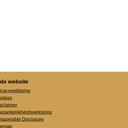
 de website
ivacyverklaring
ookies
oclaimer
egankelijkheidsverklaring
sponsible Disclosure
itemap