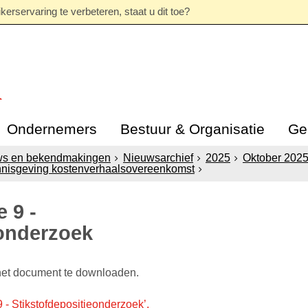
erservaring te verbeteren, staat u dit toe?
Ondernemers
Bestuur & Organisatie
Ge
ws en bekendmakingen
Nieuwsarchief
2025
Oktober 202
nisgeving kostenverhaalsovereenkomst
e 9 -
eonderzoek
het document te downloaden.
 - Stikstofdepositieonderzoek’,