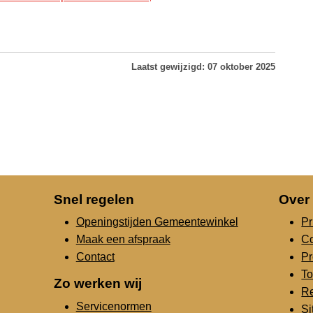
Laatst gewijzigd: 07 oktober 2025
Snel regelen
Over
Openingstijden Gemeentewinkel
Pr
Maak een afspraak
C
Contact
Pr
To
Zo werken wij
Re
Servicenormen
S